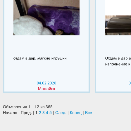
Можайск
Объявления 1 - 12 из 365
Начало | Пред. |
1
2
3
4
5
|
След.
|
Конец
|
Все